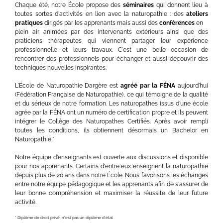
Chaque été, notre École propose des
séminaires
qui donnent lieu à
toutes sortes d'activités en lien avec la naturopathie : des
ateliers
pratiques
dirigés par les apprenants mais aussi des
conférences
en
plein air animées par des intervenants extérieurs ainsi que des
praticiens thérapeutes qui viennent partager leur expérience
professionnelle et leurs travaux. C'est une belle occasion de
rencontrer des professionnels pour échanger et aussi découvrir des
techniques nouvelles inspirantes.
L'École de Naturopathie Dargère est
agréé par la FÉNA
aujourd'hui
(Fédération Française de Naturopathie), ce qui témoigne de la qualité
et du sérieux de notre formation. Les naturopathes issus d'une école
agrée par la FÉNA ont un numéro de certification propre et ils peuvent
intégrer le Collège des Naturopathes Certifiés. Après avoir rempli
toutes les conditions, ils obtiennent désormais un Bachelor en
Naturopathie.*
Notre équipe d'enseignants est ouverte aux discussions et disponible
pour nos apprenants. Certains d'entre eux enseignent la naturopathie
depuis plus de 20 ans dans notre École. Nous favorisons les échanges
entre notre équipe pédagogique et les apprenants afin de s'assurer de
leur bonne compréhension et maximiser la réussite de leur future
activité.
* Diplôme de droit privé, n'est pas un diplôme d'état